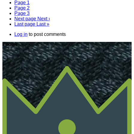
Page
1
Page
2
Page
3
Next page
Next ›
Last page
Last »
Log in
to post comments
Footer