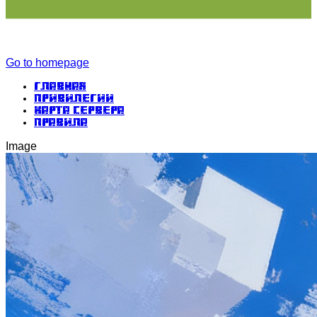
Go to homepage
Главная
Привилегии
Карта сервера
Правила
Image