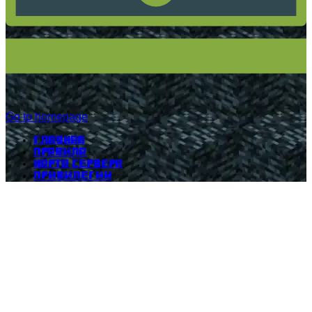
Go to homepage
Главная
Правила
Карта сервера
Привилегии