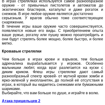
В играх стрелялках используется самое разнообразное
оружие - от привычных пистолетов и автоматов до
экзотических бластеров, катапульт и даже рогаток и
снежков. В игре любое оружие является достаточно
серьезным. У врагов обычно тоже соответствующее
снаряжение.
В течение игры ваше оружие часто совершенствуется,
появляются новые его виды. С приобретением опыта
ваше ружье, рогатку или пушку можно проапгрейдить и
они будут стрелять более мощно, более быстро, и более
метко.
Кровавые стрелялки
Чем больше в играх крови и взрывов, тем больше
адреналина вырабатывается у игроков. Особенно
мальчишки любят, когда враг разлетается на куски с
диким криком. Флеш игры стрелялки дают самый
разнообразный спектр кровей- от мутной крови зомби и
ярко-зеленой у инопланетян, до полной её отсутствия в
играх, в который вы кидаетесь снежками или бумажными
шариками.
Выбирайте, что вам больше по душе, и играйте в волю.
Атака пришельцев 2