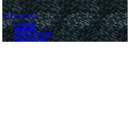
Go to homepage
Главная
Правила
Карта сервера
Привилегии