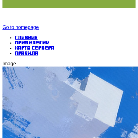
Go to homepage
Главная
Привилегии
Карта сервера
Правила
Image