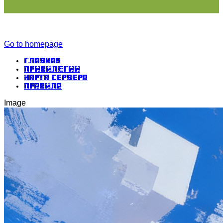
Go to homepage
Главная
Привилегии
Карта сервера
Правила
Image