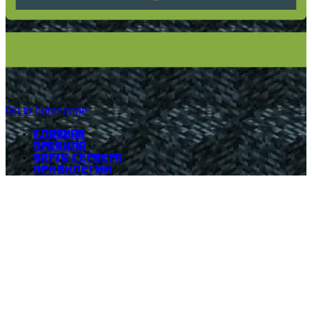
Go to homepage
Главная
Правила
Карта сервера
Привилегии