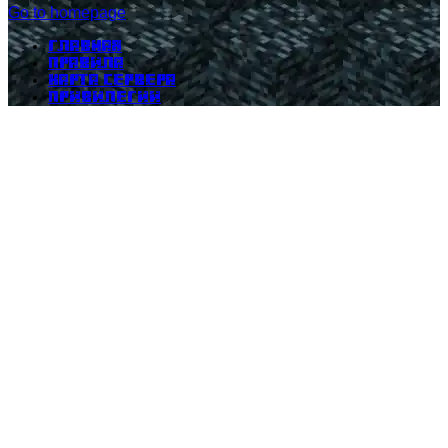
Go to homepage
Главная
Правила
Карта сервера
Привилегии