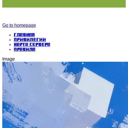
Go to homepage
Главная
Привилегии
Карта сервера
Правила
Image