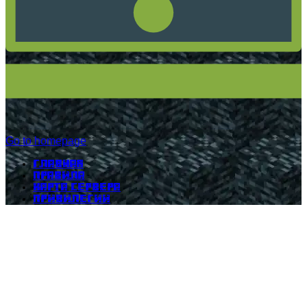
Go to homepage
Главная
Правила
Карта сервера
Привилегии