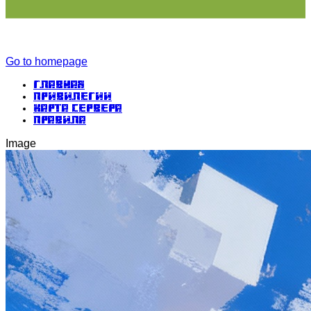
Go to homepage
Главная
Привилегии
Карта сервера
Правила
Image